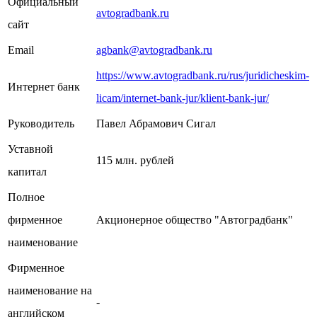
Официальный
avtogradbank.ru
сайт
Email
agbank@avtogradbank.ru
https://www.avtogradbank.ru/rus/juridicheskim-
Интернет банк
licam/internet-bank-jur/klient-bank-jur/
Руководитель
Павел Абрамович Сигал
Уставной
115 млн. рублей
капитал
Полное
фирменное
Акционерное общество "Автоградбанк"
наименование
Фирменное
наименование на
-
английском