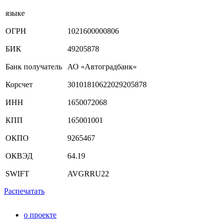
языке
ОГРН
1021600000806
БИК
49205878
Банк получатель
АО «Автоградбанк»
Корсчет
30101810622029205878
ИНН
1650072068
КПП
165001001
ОКПО
9265467
ОКВЭД
64.19
SWIFT
AVGRRU22
Распечатать
о проекте