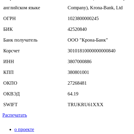
английском языке
Company), Krona-Bank, Ltd
ОГРН
1023800000245
БИК
42520840
Банк получатель
ООО "Крона-Банк"
Корсчет
30101810000000000840
ИНН
3807000886
КПП
380801001
ОКПО
27268481
ОКВЭД
64.19
SWIFT
TRUKRU61XXX
Распечатать
о проекте