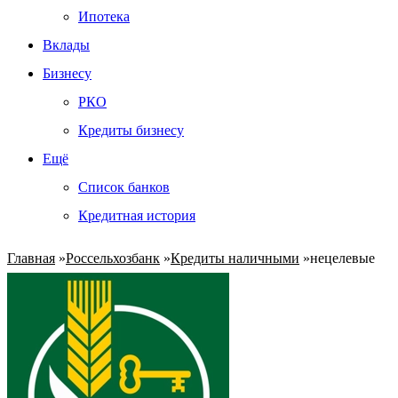
Ипотека
Вклады
Бизнесу
РКО
Кредиты бизнесу
Ещё
Список банков
Кредитная история
Главная
»
Россельхозбанк
»
Кредиты наличными
»
нецелевые