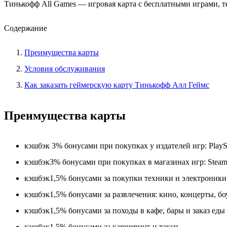
Тинькофф All Games — игровая карта с бесплатными играми, т
Содержание
Преимущества карты
Условия обслуживания
Как заказать геймерскую карту Тинькофф Алл Геймс
Преимущества карты
кэшбэк 3% бонусами при покупках у издателей игр: PlaySt
кэшбэк3% бонусами при покупках в магазинах игр: Steam, 
кэшбэк1,5% бонусами за покупки техники и электроники
кэшбэк1,5% бонусами за развлечения: кино, концерты, бо
кэшбэк1,5% бонусами за походы в кафе, бары и заказ еды
кэшбэк1,5% бонусами за каршеринг и такси