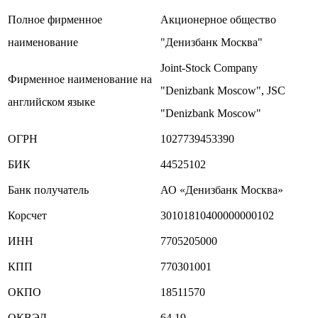
Полное фирменное
Акционерное общество
наименование
"Денизбанк Москва"
Joint-Stock Company
Фирменное наименование на
"Denizbank Moscow", JSC
английском языке
"Denizbank Moscow"
ОГРН
1027739453390
БИК
44525102
Банк получатель
АО «Денизбанк Москва»
Корсчет
30101810400000000102
ИНН
7705205000
КПП
770301001
ОКПО
18511570
ОКВЭД
64.19