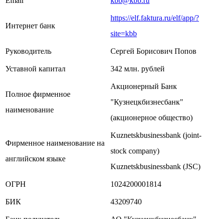
Email
kbb@kbb.ru
https://elf.faktura.ru/elf/app/?
Интернет банк
site=kbb
Руководитель
Сергей Борисович Попов
Уставной капитал
342 млн. рублей
Акционерный Банк
Полное фирменное
"Кузнецкбизнесбанк"
наименование
(акционерное общество)
Kuznetskbusinessbank (joint-
Фирменное наименование на
stock company)
английском языке
Kuznetskbusinessbank (JSC)
ОГРН
1024200001814
БИК
43209740