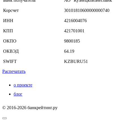
Банк получатель
АО "Кузнецкбизнесбанк"
Корсчет
30101810600000000740
ИНН
4216004076
КПП
421701001
ОКПО
9800185
ОКВЭД
64.19
SWIFT
KZBURU51
Распечатать
о проекте
блог
© 2016-2026 банкрейтинг.ру