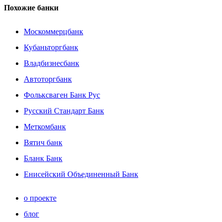
Похожие банки
Москоммерцбанк
Кубаньторгбанк
Владбизнесбанк
Автоторгбанк
Фольксваген Банк Рус
Русский Стандарт Банк
Меткомбанк
Вятич банк
Бланк Банк
Енисейский Объединенный Банк
о проекте
блог