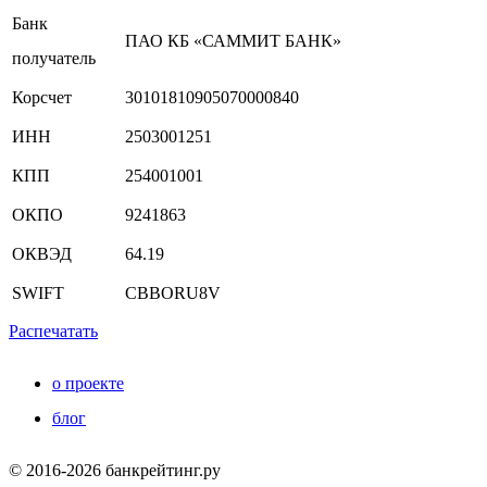
Банк
ПАО КБ «САММИТ БАНК»
получатель
Корсчет
30101810905070000840
ИНН
2503001251
КПП
254001001
ОКПО
9241863
ОКВЭД
64.19
SWIFT
CBBORU8V
Распечатать
о проекте
блог
© 2016-2026 банкрейтинг.ру