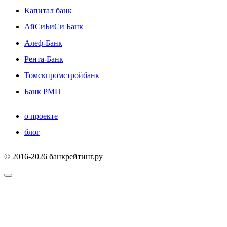
Капитал банк
АйСиБиСи Банк
Алеф-Банк
Рента-Банк
Томскпромстройбанк
Банк РМП
о проекте
блог
© 2016-2026 банкрейтинг.ру